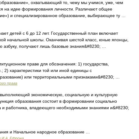
бразование», охватывающий то, чему мы учимся, уже, чем
ся на идее формирования личности. Различают общее
ние») и специализированное образование, выбирающее ту …
ет детей с 6 до 12 лет. Государственный план включает
кой начальной школы. Оканчивая шестой класс, юные японцы,
ю азбуку, получают лишь базовые знания&#8230; …
титуционном праве для обозначения: 1) государства,
.; 2) характеристики той или иной единицы с
бразование) или территориальными признаками&#8230; …
ого права
 выполняющий экономическую, социальную и культурную
ункция образования состоит в формировании социально
а и работника, владеющего необходимыми знаниями и&#8230;
ния и Начальное народное образование …
и И.А. Ефрона