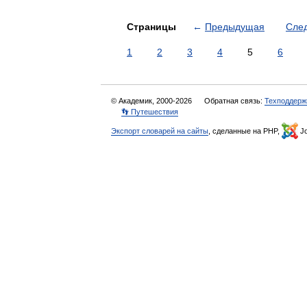
Страницы
←
Предыдущая
Сле
1
2
3
4
5
6
© Академик, 2000-2026
Обратная связь:
Техподдерж
👣 Путешествия
Экспорт словарей на сайты
, сделанные на PHP,
Jo