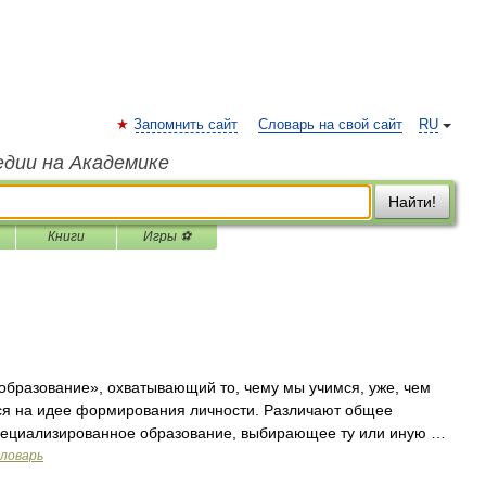
Запомнить сайт
Словарь на свой сайт
RU
едии на Академике
Найти!
Книги
Игры ⚽
бразование», охватывающий то, чему мы учимся, уже, чем
ся на идее формирования личности. Различают общее
пециализированное образование, выбирающее ту или иную …
словарь