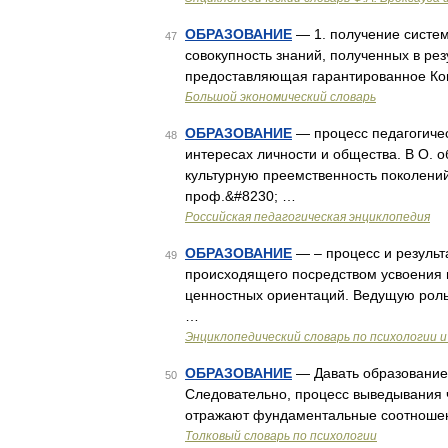
ОБРАЗОВАНИЕ
— 1. получение систем
47
совокупность знаний, полученных в рез
предоставляющая гарантированное Ко
Большой экономический словарь
ОБРАЗОВАНИЕ
— процесс педагогичес
48
интересах личности и общества. В О.
культурную преемственность поколений
проф.&#8230; …
Российская педагогическая энциклопедия
ОБРАЗОВАНИЕ
— – процесс и резуль
49
происходящего посредством усвоения 
ценностных ориентаций. Ведущую роль
…
Энциклопедический словарь по психологии и
ОБРАЗОВАНИЕ
— Давать образование 
50
Следовательно, процесс выведывания че
отражают фундаментальные соотношен
Толковый словарь по психологии