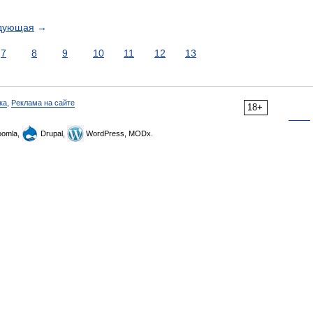
дующая
→
7
8
9
10
11
12
13
ка
,
Реклама на сайте
18+
omla,
Drupal,
WordPress, MODx.