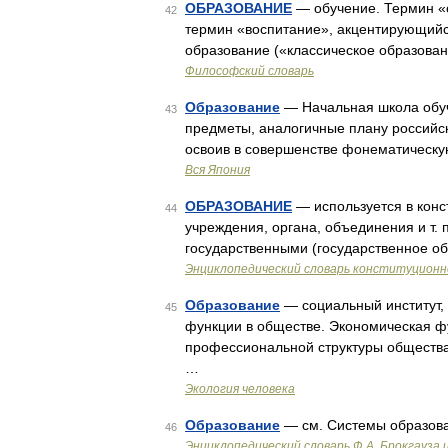
ОБРАЗОВАНИЕ
— обучение. Термин «о
42
термин «воспитание», акцентирующий
образование («классическое образова
Философский словарь
Образование
— Начальная школа обуча
43
предметы, аналогичные плану российс
освоив в совершенстве фонематическу
Вся Япония
ОБРАЗОВАНИЕ
— используется в конс
44
учреждения, органа, объединения и т. п
государственными (государственное о
Энциклопедический словарь конституционн
Образование
— социальный институт,
45
функции в обществе. Экономическая ф
профессиональной структуры обществ
…
Экология человека
Образование
— см. Системы образова
46
Энциклопедический словарь Ф.А. Брокгауза 