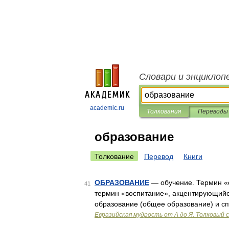
Словари и энциклоп
academic.ru
Толкования
Переводы
образование
Толкование
Перевод
Книги
ОБРАЗОВАНИЕ
— обучение. Термин «о
41
термин «воспитание», акцентирующий
образование (общее образование) и с
Евразийская мудрость от А до Я. Толковый 